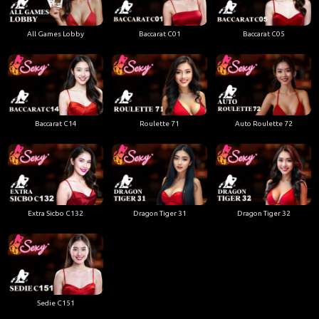
All Games Lobby
Baccarat C01
Baccarat C05
Baccarat C14
Roulette 71
Auto Roulette 72
Extra Sicbo C132
Dragon Tiger 31
Dragon Tiger 32
Sedie C151