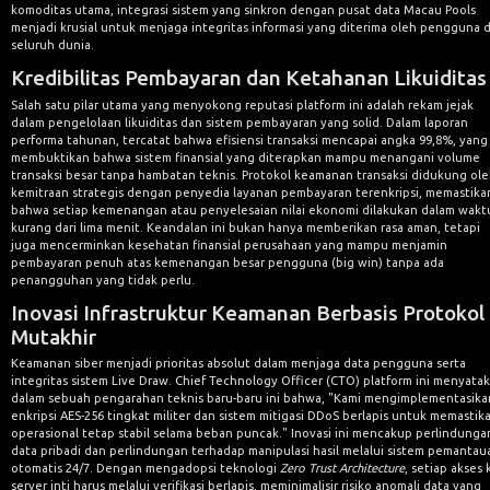
komoditas utama, integrasi sistem yang sinkron dengan pusat data Macau Pools
menjadi krusial untuk menjaga integritas informasi yang diterima oleh pengguna d
seluruh dunia.
Kredibilitas Pembayaran dan Ketahanan Likuiditas
Salah satu pilar utama yang menyokong reputasi platform ini adalah rekam jejak
dalam pengelolaan likuiditas dan sistem pembayaran yang solid. Dalam laporan
performa tahunan, tercatat bahwa efisiensi transaksi mencapai angka 99,8%, yang
membuktikan bahwa sistem finansial yang diterapkan mampu menangani volume
transaksi besar tanpa hambatan teknis. Protokol keamanan transaksi didukung ol
kemitraan strategis dengan penyedia layanan pembayaran terenkripsi, memastika
bahwa setiap kemenangan atau penyelesaian nilai ekonomi dilakukan dalam wakt
kurang dari lima menit. Keandalan ini bukan hanya memberikan rasa aman, tetapi
juga mencerminkan kesehatan finansial perusahaan yang mampu menjamin
pembayaran penuh atas kemenangan besar pengguna (big win) tanpa ada
penangguhan yang tidak perlu.
Inovasi Infrastruktur Keamanan Berbasis Protokol
Mutakhir
Keamanan siber menjadi prioritas absolut dalam menjaga data pengguna serta
integritas sistem Live Draw. Chief Technology Officer (CTO) platform ini menyata
dalam sebuah pengarahan teknis baru-baru ini bahwa, "Kami mengimplementasika
enkripsi AES-256 tingkat militer dan sistem mitigasi DDoS berlapis untuk memastik
operasional tetap stabil selama beban puncak." Inovasi ini mencakup perlindunga
data pribadi dan perlindungan terhadap manipulasi hasil melalui sistem pemantau
otomatis 24/7. Dengan mengadopsi teknologi
Zero Trust Architecture
, setiap akses 
server inti harus melalui verifikasi berlapis, meminimalisir risiko anomali data yang