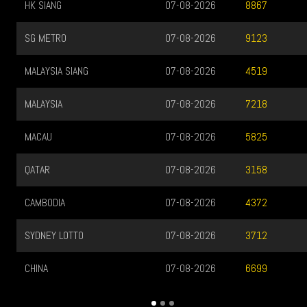
HK SIANG
07-08-2026
8867
SG METRO
07-08-2026
9123
MALAYSIA SIANG
07-08-2026
4519
MALAYSIA
07-08-2026
7218
MACAU
07-08-2026
5825
QATAR
07-08-2026
3158
CAMBODIA
07-08-2026
4372
SYDNEY LOTTO
07-08-2026
3712
CHINA
07-08-2026
6699