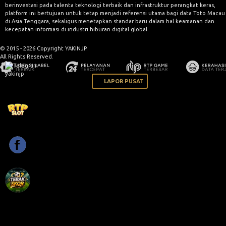
berinvestasi pada talenta teknologi terbaik dan infrastruktur perangkat keras,
platform ini bertujuan untuk tetap menjadi referensi utama bagi data Toto Macau
di Asia Tenggara, sekaligus menetapkan standar baru dalam hal keamanan dan
kecepatan informasi di industri hiburan digital global.
© 2015 - 2026 Copyright YAKINJP.
All Rights Reserved.
LAPOR PUSAT