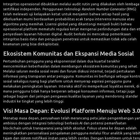
Integritas operasional dibuktikan melalui audit rutin yang dilakukan oleh lembaga
sertifikasi independen. Penggunaan teknologi
Random Number Generator
(RNG)
telah melewati uji kelayakan ketat untuk menjamin bahwa setiap hasil yang
dikeluarkan murni berdasarkan probabilitas acak tanpa intervensi manusia atau
algoritma yang memihak. Lisensi global yang dikantongi menjadi bukti bahwa
operasional platform mematuhi regulasi ketat mengenai perlindungan data dan et
penyediaan layanan hiburan digital. Audit berkala ini mencakup pemeriksaan
integritas basis data dan pengujian penetrasi untuk memastikan tidak ada celah
keamanan yang bisa dieksploitasi.
Ekosistem Komunitas dan Ekspansi Media Sosial
Pertumbuhan pengguna yang eksponensial dalam dua kuartal terakhir
mencerminkan keberhasilan dalam membangun ekosistem komunitas yang sehat.
Melalui saluran media sosial resmi dan forum diskusi internal, terjadi pertukaran
informasi yang transparan antar pengguna. Komunitas ini berfungsi sebagai kontr
sosial sekaligus ruang bagi platform untuk menyerap aspirasi pengguna guna
melakukan peningkatan layanan. Interaksi aktif ini memperkuat loyalitas merek, di
mana pengguna tidak hanya berperan sebagai konsumen informasi, tetapi juga
sebagai bagian dari jaringan pengawas kualitas layanan yang mendorong standar
industri ke tingkat yang lebih tinggi.
Visi Masa Depan: Evolusi Platform Menuju Web 3.
Menatap masa depan, perusahaan telah merancang peta jalan pengembangan ya
ambisius dengan integrasi teknologi berbasis AI dan potensi pemanfaatan
blockchain untuk transparansi yang lebih absolut. Fokus utama ke depan adalah
meningkatkan personalisasi pengalaman pengguna melalui fitur analitik yang lebi
tajam dan sistem notifikasi instan yang lebih cerdas. Dengan komitmen untuk ter