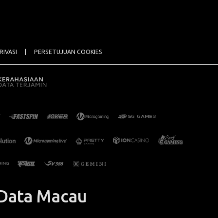
RIVASI
|
PERSETUJUAN COOKIES
 Data Macau