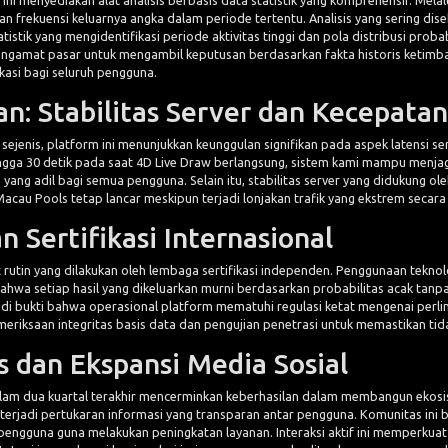
 frekuensi keluarnya angka dalam periode tertentu. Analisis yang sering dise
stik yang mengidentifikasi periode aktivitas tinggi dan pola distribusi probabi
amat pasar untuk mengambil keputusan berdasarkan fakta historis ketimbang
kasi bagi seluruh pengguna.
n: Stabilitas Server dan Kecepatan
ejenis, platform ini menunjukkan keunggulan signifikan pada aspek latensi ser
gga 30 detik pada saat 4D Live Draw berlangsung, sistem kami mampu menjaga 
ang adil bagi semua pengguna. Selain itu, stabilitas server yang didukung ol
acau Pools tetap lancar meskipun terjadi lonjakan trafik yang ekstrem secar
 Sertifikasi Internasional
it rutin yang dilakukan oleh lembaga sertifikasi independen. Penggunaan tekno
ahwa setiap hasil yang dikeluarkan murni berdasarkan probabilitas acak tanpa
adi bukti bahwa operasional platform mematuhi regulasi ketat mengenai perl
emeriksaan integritas basis data dan pengujian penetrasi untuk memastikan tid
 dan Ekspansi Media Sosial
am dua kuartal terakhir mencerminkan keberhasilan dalam membangun ekosist
 terjadi pertukaran informasi yang transparan antar pengguna. Komunitas ini b
pengguna guna melakukan peningkatan layanan. Interaksi aktif ini memperkuat