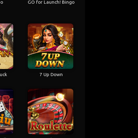
go
GO for Launch! Bingo
uck
7 Up Down