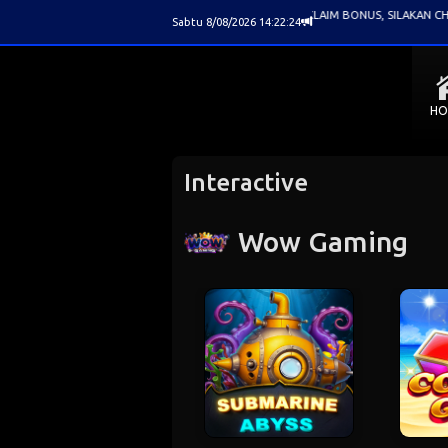
UNTUK KLAIM BONUS, SILAKAN CHAT KE LI
Sabtu 8/08/2026 14:22:25
HO
Interactive
Wow Gaming