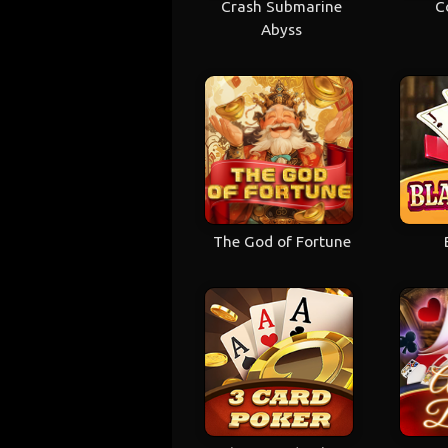
Crash Submarine
C
Abyss
The God of Fortune