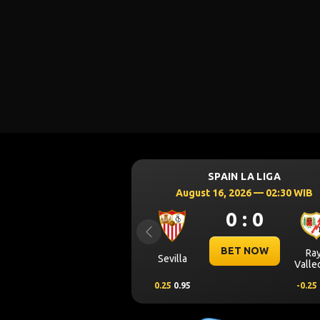
7/8/2026
8/8/2026
7/8/20
PCSO
OREGON1
OREGO
6964
1535
60
7/8/2026
8/8/2026
8/8/20
UEFA CHAMPIONS LEAGUE QUALIF
August 12, 2026 — 01:30 WIB
0 : 0
Previous
BET NOW
SK Sturm
Fener
Graz
-0.5
0.95
0.5
0