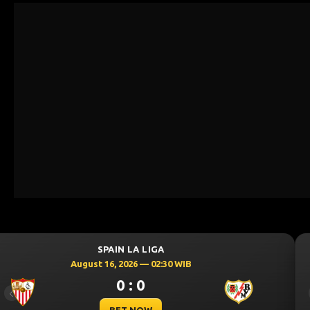
SPAIN LA LIGA
August 16, 2026 — 00:30 WIB
0 : 0
Previous