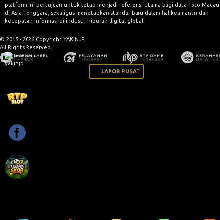
platform ini bertujuan untuk tetap menjadi referensi utama bagi data Toto Macau
di Asia Tenggara, sekaligus menetapkan standar baru dalam hal keamanan dan
kecepatan informasi di industri hiburan digital global.
© 2015 - 2026 Copyright YAKINJP.
All Rights Reserved.
LAPOR PUSAT