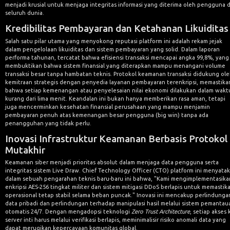
menjadi krusial untuk menjaga integritas informasi yang diterima oleh pengguna d
seluruh dunia.
Kredibilitas Pembayaran dan Ketahanan Likuiditas
Salah satu pilar utama yang menyokong reputasi platform ini adalah rekam jejak
dalam pengelolaan likuiditas dan sistem pembayaran yang solid. Dalam laporan
performa tahunan, tercatat bahwa efisiensi transaksi mencapai angka 99,8%, yang
membuktikan bahwa sistem finansial yang diterapkan mampu menangani volume
transaksi besar tanpa hambatan teknis. Protokol keamanan transaksi didukung ol
kemitraan strategis dengan penyedia layanan pembayaran terenkripsi, memastika
bahwa setiap kemenangan atau penyelesaian nilai ekonomi dilakukan dalam wakt
kurang dari lima menit. Keandalan ini bukan hanya memberikan rasa aman, tetapi
juga mencerminkan kesehatan finansial perusahaan yang mampu menjamin
pembayaran penuh atas kemenangan besar pengguna (big win) tanpa ada
penangguhan yang tidak perlu.
Inovasi Infrastruktur Keamanan Berbasis Protokol
Mutakhir
Keamanan siber menjadi prioritas absolut dalam menjaga data pengguna serta
integritas sistem Live Draw. Chief Technology Officer (CTO) platform ini menyata
dalam sebuah pengarahan teknis baru-baru ini bahwa, "Kami mengimplementasika
enkripsi AES-256 tingkat militer dan sistem mitigasi DDoS berlapis untuk memastik
operasional tetap stabil selama beban puncak." Inovasi ini mencakup perlindunga
data pribadi dan perlindungan terhadap manipulasi hasil melalui sistem pemantau
otomatis 24/7. Dengan mengadopsi teknologi
Zero Trust Architecture
, setiap akses 
server inti harus melalui verifikasi berlapis, meminimalisir risiko anomali data yang
dapat merugikan kepercayaan komunitas global.