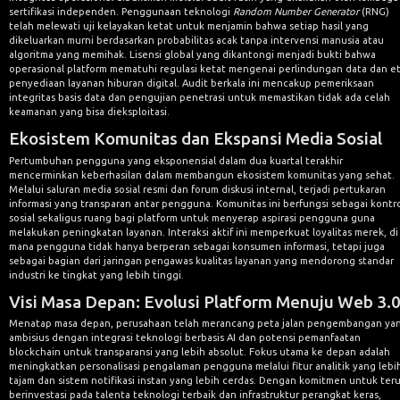
sertifikasi independen. Penggunaan teknologi
Random Number Generator
(RNG)
telah melewati uji kelayakan ketat untuk menjamin bahwa setiap hasil yang
dikeluarkan murni berdasarkan probabilitas acak tanpa intervensi manusia atau
algoritma yang memihak. Lisensi global yang dikantongi menjadi bukti bahwa
operasional platform mematuhi regulasi ketat mengenai perlindungan data dan et
penyediaan layanan hiburan digital. Audit berkala ini mencakup pemeriksaan
integritas basis data dan pengujian penetrasi untuk memastikan tidak ada celah
keamanan yang bisa dieksploitasi.
Ekosistem Komunitas dan Ekspansi Media Sosial
Pertumbuhan pengguna yang eksponensial dalam dua kuartal terakhir
mencerminkan keberhasilan dalam membangun ekosistem komunitas yang sehat.
Melalui saluran media sosial resmi dan forum diskusi internal, terjadi pertukaran
informasi yang transparan antar pengguna. Komunitas ini berfungsi sebagai kontr
sosial sekaligus ruang bagi platform untuk menyerap aspirasi pengguna guna
melakukan peningkatan layanan. Interaksi aktif ini memperkuat loyalitas merek, di
mana pengguna tidak hanya berperan sebagai konsumen informasi, tetapi juga
sebagai bagian dari jaringan pengawas kualitas layanan yang mendorong standar
industri ke tingkat yang lebih tinggi.
Visi Masa Depan: Evolusi Platform Menuju Web 3.
Menatap masa depan, perusahaan telah merancang peta jalan pengembangan ya
ambisius dengan integrasi teknologi berbasis AI dan potensi pemanfaatan
blockchain untuk transparansi yang lebih absolut. Fokus utama ke depan adalah
meningkatkan personalisasi pengalaman pengguna melalui fitur analitik yang lebi
tajam dan sistem notifikasi instan yang lebih cerdas. Dengan komitmen untuk ter
berinvestasi pada talenta teknologi terbaik dan infrastruktur perangkat keras,