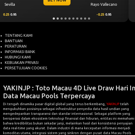
BET NOW
Alaves
Getafe
0.00
0.62
0.00
-0.72
TENTANG KAMI
BANTUAN
PERATURAN
INFORMASI BANK
HUBUNGI KAMI
KEBIJAKAN PRIVASI
PERSETUJUAN COOKIES
YAKINJP : Toto Macau 4D Live Draw Hari In
Data Macau Pools Terpercaya
Di tengah dinamika pasar digital global yang terus berkembang,
YAKINJP
telah
mengukuhkan posisinya sebagai infrastruktur penyedia data hasil undian yang
mengedepankan transparansi dan standar internasional. Sebagai platform yang
beroperasi dalam ekosistem teknologi finansial dan hiburan, entitas ini memahami
bahwa kredibilitas bukan sekadar janji, melainkan hasil dari konsistensi penyajian
data real-time yang akurat. Dalam industri di mana kecepatan informasi menjadi
komoditas utama, integrasi sistem yang sinkron dengan pusat data Macau Pools