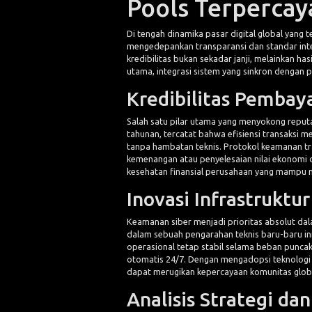
Pools Terpercay
Di tengah dinamika pasar digital global yang
mengedepankan transparansi dan standar inter
kredibilitas bukan sekadar janji, melainkan ha
utama, integrasi sistem yang sinkron dengan p
Kredibilitas Pembay
Salah satu pilar utama yang menyokong reputa
tahunan, tercatat bahwa efisiensi transaksi
tanpa hambatan teknis. Protokol keamanan tr
kemenangan atau penyelesaian nilai ekonomi 
kesehatan finansial perusahaan yang mampu 
Inovasi Infrastrukt
Keamanan siber menjadi prioritas absolut dal
dalam sebuah pengarahan teknis baru-baru ini
operasional tetap stabil selama beban puncak
otomatis 24/7. Dengan mengadopsi teknolog
dapat merugikan kepercayaan komunitas glob
Analisis Strategi da