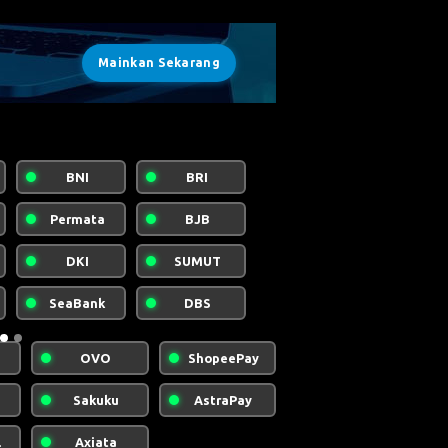
Mainkan Sekarang
BNI
BRI
Permata
BJB
DKI
SUMUT
SeaBank
DBS
OVO
ShopeePay
Sakuku
AstraPay
l
Axiata