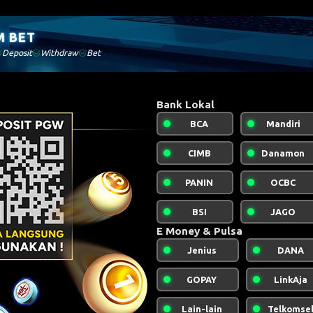
M BET
Deposit
Withdraw
Bet
Bank Lokal
BCA
Mandiri
CIMB
Danamon
PANIN
OCBC
BSI
JAGO
E Money & Pulsa
Jenius
DANA
GOPAY
LinkAja
Lain-lain
Telkomse