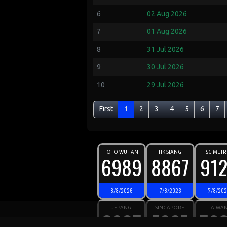
6
02 Aug 2026
7
01 Aug 2026
8
31 Jul 2026
9
30 Jul 2026
10
29 Jul 2026
First
1
2
3
4
5
6
7
TOTO WUHAN
HK SIANG
SG MET
6989
8867
91
8/8/2026
7/8/2026
7/8/20
JEPANG
SINGAPORE
TAIWA
3965
7907
58