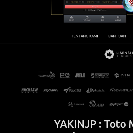
TENTANG KAMI
|
BANTUAN
|
YAKINJP : Toto 