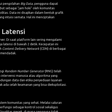
lui pengolahan
Big Data
, pengguna dapat
but sebagai "jam hoki" oleh komunitas
litas. Data ini disajikan dalam bentuk grafik
 intuisi semata. Hal ini menciptakan
 Latensi
ver. Di saat platform lain sering mengalami
latensi di bawah 2 detik. Kecepatan ini
eh
Content Delivery Network
(CDN) di berbagai
a mendadak.
logi
Random Number Generator
(RNG) telah
 intervensi manusia atau algoritma yang
indungan data dan etika penyediaan layanan
ak ada celah keamanan yang bisa dieksploitasi.
em komunitas yang sehat. Melalui saluran
erfungsi sebagai kontrol sosial sekaligus
 loyalitas merek, di mana pengguna tidak