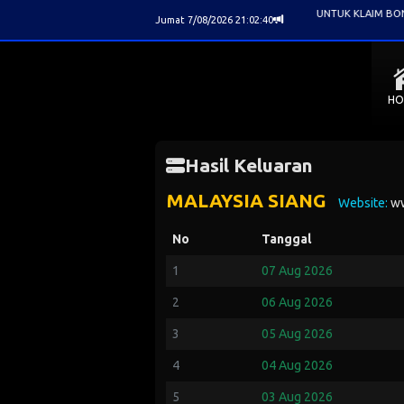
S, SILAKAN CHAT KE LIVECHAT YA, BOSKU....
UNTUK KLAIM BONUS, SI
Jumat 7/08/2026 21:02:40
HO
Hasil Keluaran
MALAYSIA SIANG
Website:
ww
No
Tanggal
1
07 Aug 2026
2
06 Aug 2026
3
05 Aug 2026
4
04 Aug 2026
5
03 Aug 2026