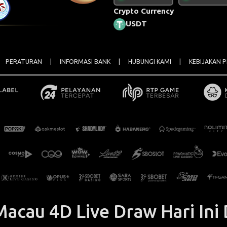
Crypto Currency
USDT
PERATURAN
|
INFORMASI BANK
|
HUBUNGI KAMI
|
KEBIJAKAN P
Macau 4D Live Draw Hari Ini