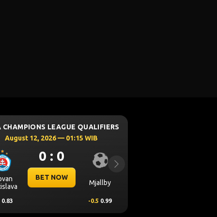
7/8/2026
7/8/2026
7/8/2026
EXASDAY
SYDNEY POOLS
HONGKONG POOLS
427
0158
9943
/8/2026
7/8/2026
7/8/2026
A CHAMPIONS LEAGUE QUALIFIERS
August 12, 2026 — 01:15 WIB
0 : 0
Next
BET NOW
ovan
Mjallby
islava
5
0.83
-0.5
0.99